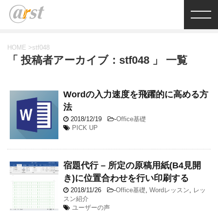
HOME
>
stf048
「 投稿者アーカイブ：stf048 」 一覧
Wordの入力速度を飛躍的に高める方
法
2018/12/19
-
Office基礎
PICK UP
宿題代行 – 所定の原稿用紙(B4見開
き)に位置合わせを行い印刷する
2018/11/26
-
Office基礎
,
Wordレッスン
,
レッ
スン紹介
ユーザーの声