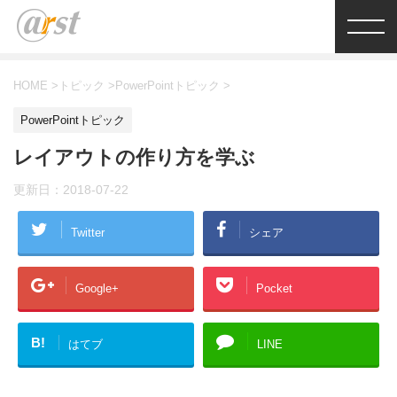
HOME
>
トピック
>
PowerPointトピック
>
PowerPointトピック
レイアウトの作り方を学ぶ
更新日：
2018-07-22
Twitter
シェア
Google+
Pocket
B!
はてブ
LINE